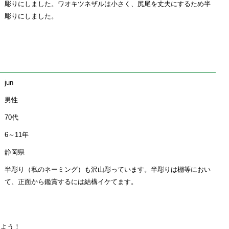
彫りにしました。ワオキツネザルは小さく、尻尾を丈夫にするため半
彫りにしました。
jun
男性
70代
6～11年
静岡県
半彫り（私のネーミング）も沢山彫っています。半彫りは棚等におい
て、正面から鑑賞するには結構イケてます。
えよう！