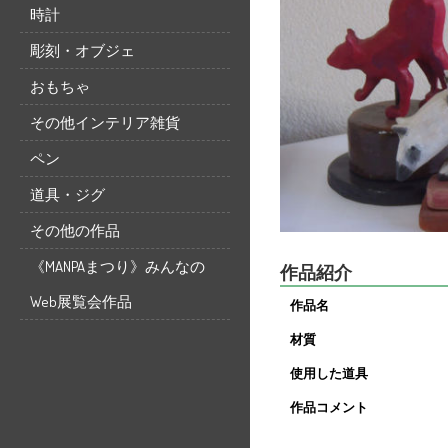
時計
彫刻・オブジェ
おもちゃ
その他インテリア雑貨
ペン
道具・ジグ
その他の作品
《MANPAまつり》みんなの
作品紹介
Web展覧会作品
作品名
材質
使用した道具
作品コメント