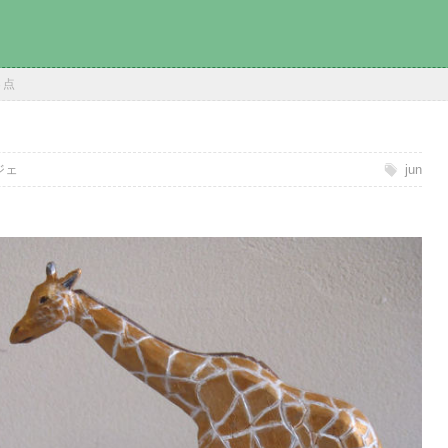
３点
ジェ
jun