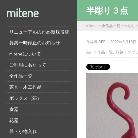
mitene
半彫り３点
mitene
>
全作品一覧
>
半彫り
リニューアルのため新規投稿
募集一時停止のお知らせ
作成者:
OFF
2022年8月16日
全作品一覧
,
彫刻・オブ
miteneについて
ご利用にあたって
全作品一覧
家具・木工作品
ボックス（箱）
食器
花器
器・小物入れ