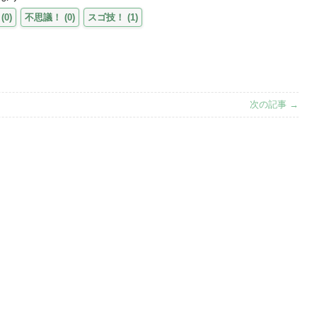
(
0
)
不思議！
(
0
)
スゴ技！
(
1
)
次の記事 →