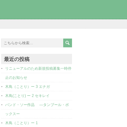
最近の投稿
リニューアルのため新規投稿募集一時停
止のお知らせ
木鳥（ことり）ー 3 エナガ
木鳥(ことり) ー 2 セキレイ
バンド・ソー作品 ―タンブール・ボ
ックスー
木鳥（ことり）ー 1