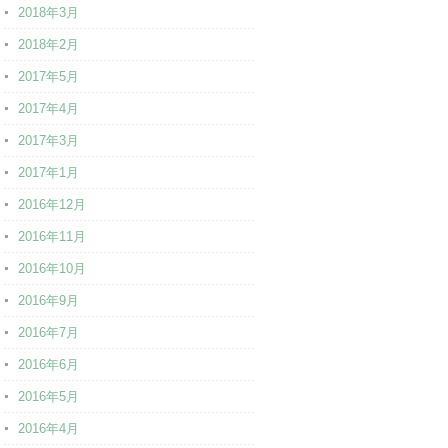
2018年3月
2018年2月
2017年5月
2017年4月
2017年3月
2017年1月
2016年12月
2016年11月
2016年10月
2016年9月
2016年7月
2016年6月
2016年5月
2016年4月