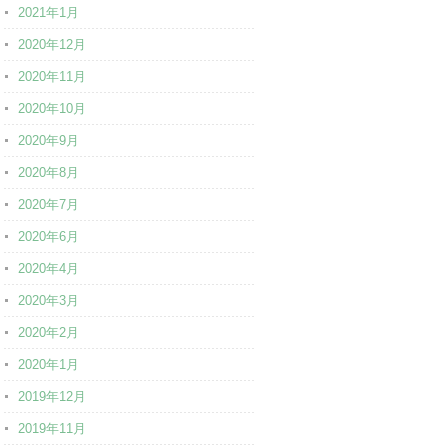
2021年1月
2020年12月
2020年11月
2020年10月
2020年9月
2020年8月
2020年7月
2020年6月
2020年4月
2020年3月
2020年2月
2020年1月
2019年12月
2019年11月