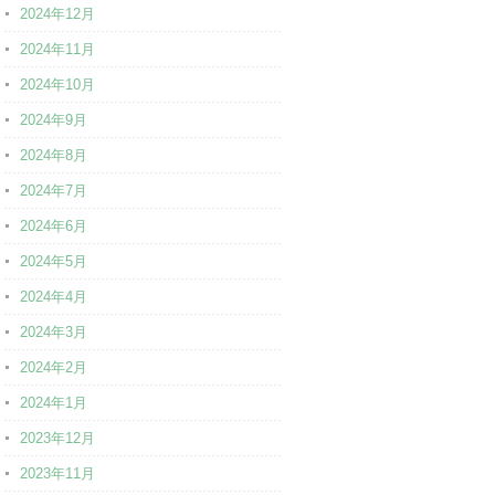
2024年12月
2024年11月
2024年10月
2024年9月
2024年8月
2024年7月
2024年6月
2024年5月
2024年4月
2024年3月
2024年2月
2024年1月
2023年12月
2023年11月