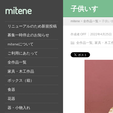
mitene
子供いす
mitene
>
全作品一覧
>
子供い
リニューアルのため新規投稿
募集一時停止のお知らせ
作成者:
OFF
2022年4月25日
全作品一覧
,
家具・木工
miteneについて
ご利用にあたって
全作品一覧
家具・木工作品
ボックス（箱）
食器
花器
器・小物入れ