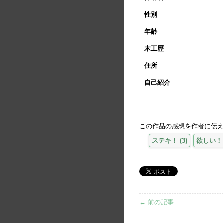
性別
年齢
木工歴
住所
自己紹介
この作品の感想を作者に伝
ステキ！
(
3
)
欲しい！
← 前の記事