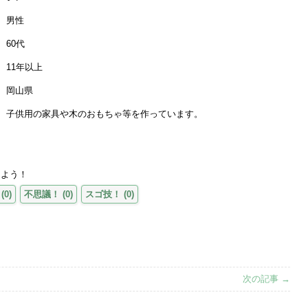
男性
60代
11年以上
岡山県
子供用の家具や木のおもちゃ等を作っています。
えよう！
(
0
)
不思議！
(
0
)
スゴ技！
(
0
)
次の記事 →