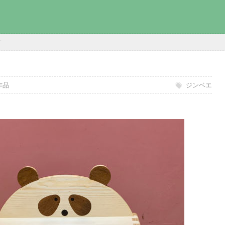
す
作品
ジンベエ