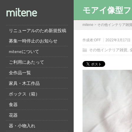
mitene
モアイ像型フ
mitene
>
その他インテリア雑
リニューアルのため新規投稿
募集一時停止のお知らせ
作成者:
OFF
2022年3月17日
その他インテリア雑貨
,
miteneについて
ご利用にあたって
全作品一覧
家具・木工作品
ボックス（箱）
食器
花器
器・小物入れ