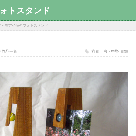
ォトスタンド
貨
>
モアイ像型フォトスタンド
全作品一覧
呑喜工房・中野 喜輝