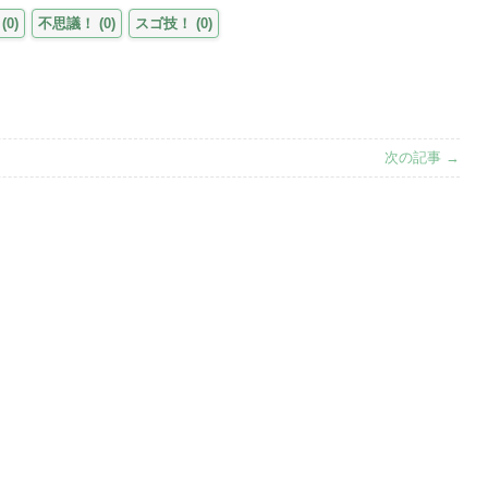
(
0
)
不思議！
(
0
)
スゴ技！
(
0
)
次の記事 →