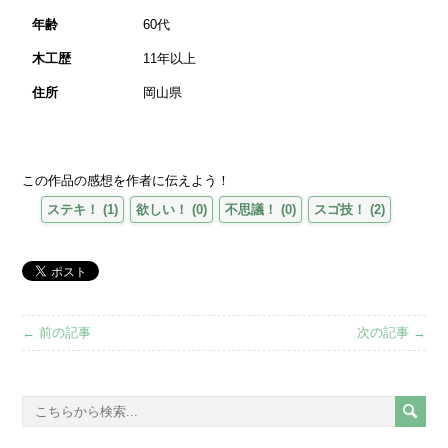
年齢
60代
木工歴
11年以上
住所
岡山県
この作品の感想を作者に伝えよう！
ステキ！
(
1
)
欲しい！
(
0
)
不思議！
(
0
)
スゴ技！
(
2
)
← 前の記事
次の記事 →