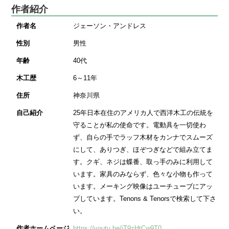
作者紹介
作者名
ジェーソン・アンドレス
性別
男性
年齢
40代
木工歴
6～11年
住所
神奈川県
自己紹介
25年日本在住のアメリカ人で西洋木工の伝統を
守ることが私の使命です。電動具を一切使わ
ず、自らの手でラッフ木材をカンナでスムーズ
にして、ありつぎ、ほぞつぎなどで組み立てま
す。クギ、ネジは蝶番、取っ手のみに利用して
います。家具のみならず、色々な小物も作って
います。メーキング映像はユーチューブにアッ
プしています。Tenons & Tenorsで検索して下さ
い。
作者ホームページ
https://youtu.be/iT9zHtCw9T0