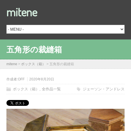
mitene
五角形の裁縫箱
mitene
>
ボックス（箱）
>
五角形の裁縫箱
作成者:
OFF
2020年8月20日
ボックス（箱）
,
全作品一覧
ジェーソン・アンドレス