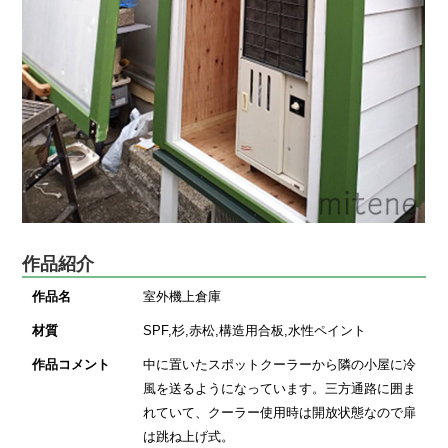
作品紹介
作品名
室外機上倉庫
材質
SPF,杉,赤松,構造用合板,水性ペイント
作品コメント
中に置いたスポットクーラーから隣の小屋に冷
風を送るようになっています。三方通路に囲ま
れていて、クーラー使用時は開放状態なので扉
は跳ね上げ式。