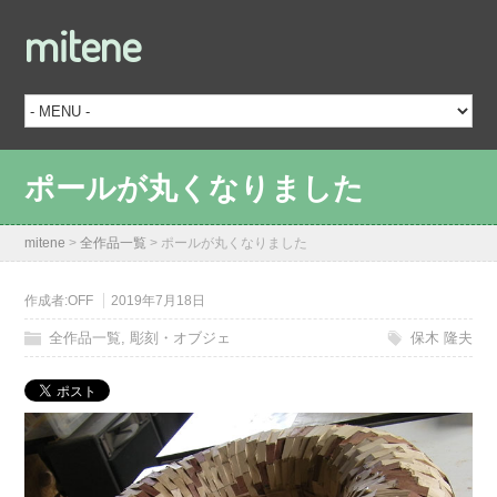
mitene
ポールが丸くなりました
mitene
>
全作品一覧
>
ポールが丸くなりました
作成者:
OFF
2019年7月18日
全作品一覧
,
彫刻・オブジェ
保木 隆夫