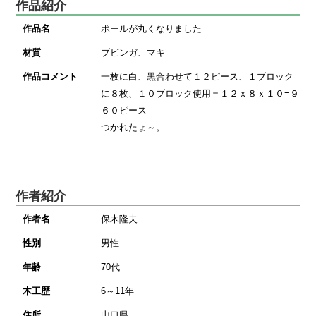
作品紹介
作品名
ポールが丸くなりました
材質
ブビンガ、マキ
作品コメント
一枚に白、黒合わせて１２ピース、１ブロック
に８枚、１０ブロック使用＝１２ｘ８ｘ１０=９
６０ピース
つかれたょ～。
作者紹介
作者名
保木隆夫
性別
男性
年齢
70代
木工歴
6～11年
住所
山口県