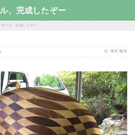
ル、完成したぞー
なボール、完成したぞー
れ
保木 隆夫