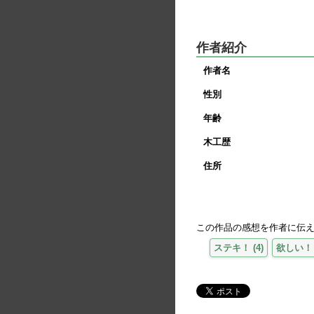
作者紹介
作者名
性別
年齢
木工歴
住所
この作品の感想を作者に伝
ステキ！
(
4
)
欲しい！