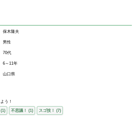
保木隆夫
男性
70代
6～11年
山口県
えよう！
(
1
)
不思議！
(
1
)
スゴ技！
(
7
)