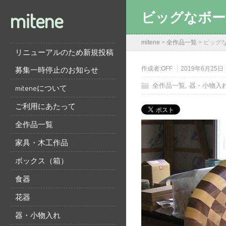
mitene
ビッグなボー
mitene
>
全作品一覧
>
ビッグ
リニューアルのため新規投稿
募集一時停止のお知らせ
作成者:
OFF
2019年6月25日
全作品一覧
,
器・小物入
miteneについて
ご利用にあたって
全作品一覧
家具・木工作品
ボックス（箱）
食器
花器
器・小物入れ