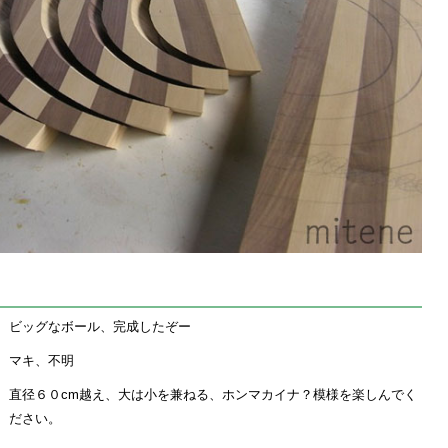
ビッグなボール、完成したぞー
マキ、不明
直径６０cm越え、大は小を兼ねる、ホンマカイナ？模様を楽しんでく
ださい。