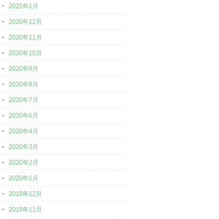
2021年1月
2020年12月
2020年11月
2020年10月
2020年9月
2020年8月
2020年7月
2020年6月
2020年4月
2020年3月
2020年2月
2020年1月
2019年12月
2019年11月