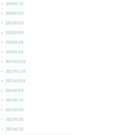
2022年7月
2022年6月
2022年5月
2022年4月
2022年3月
2022年2月
2021年12月
2021年11月
2021年10月
2021年8月
2021年7月
2021年5月
2021年3月
2021年2月