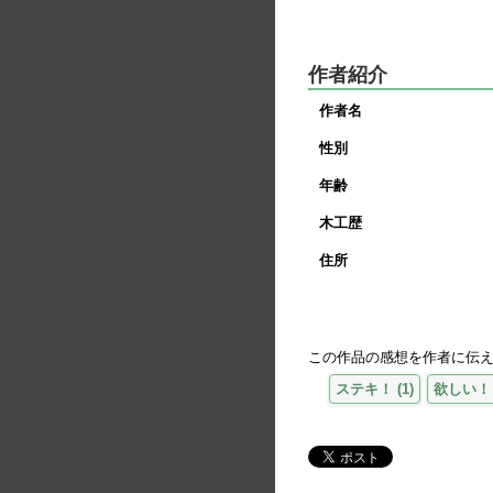
作者紹介
作者名
性別
年齢
木工歴
住所
この作品の感想を作者に伝
ステキ！
(
1
)
欲しい！