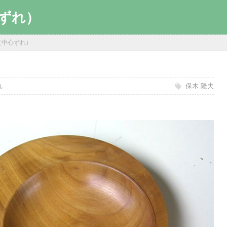
ずれ）
（中心ずれ）
れ
保木 隆夫