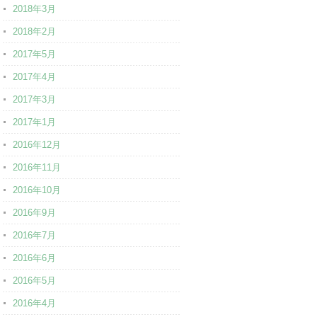
2018年3月
2018年2月
2017年5月
2017年4月
2017年3月
2017年1月
2016年12月
2016年11月
2016年10月
2016年9月
2016年7月
2016年6月
2016年5月
2016年4月