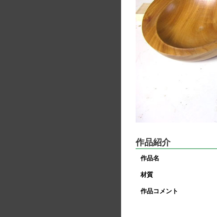
作品紹介
作品名
材質
作品コメント