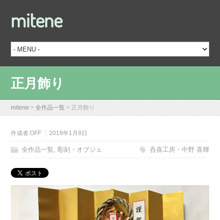
mitene
正月飾り
mitene
>
全作品一覧
>
正月飾り
作成者:
OFF
2019年1月8日
全作品一覧
,
彫刻・オブジェ
呑喜工房・中野 喜輝