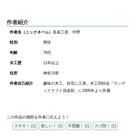
作者紹介
作者名（ニックネーム）
呑喜工房・中野
性別
男性
年齢
70代
木工歴
11年以上
住所
神奈川県
作者自己紹介
趣味の木工、自宅に工房。木工同好会「ウッデ
ィクラフト倶楽部」に2005年より所属
この作品の感想を作者に伝えよう！
ステキ！
(
1
)
欲しい！
(
1
)
不思議！
(
1
)
スゴ技！
(
1
)