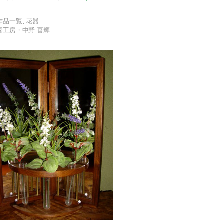
作品一覧
,
花器
喜工房・中野 喜輝