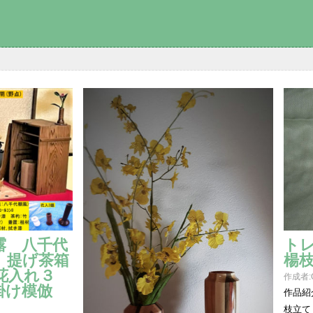
露 八千代
ト
 提げ茶箱
楊
花入れ３
作成者:
ル掛け模倣
作品紹
枝立て