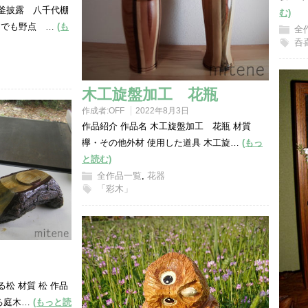
初釜披露 八千代棚
む)
こでも野点 …
(も
全
呑
木工旋盤加工 花瓶
作成者:
OFF
2022年8月3日
作品紹介 作品名 木工旋盤加工 花瓶 材質
欅・その他外材 使用した道具 木工旋…
(もっ
と読む)
全作品一覧
,
花器
「彩木」
日
松 材質 松 作品
る庭木…
(もっと読