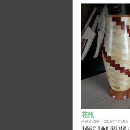
花瓶
作成者:
OFF
2016年4月19日
作品紹介 作品名 花瓶 材質