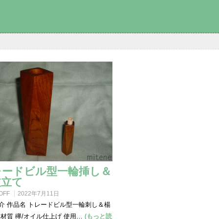
レードビル型一輪挿し＆
枝立て
OFF
2022年7月11日
介 作品名 トレードビル型一輪刺し＆楊
 材質 欅/オイル仕上げ 使用…
(もっと読