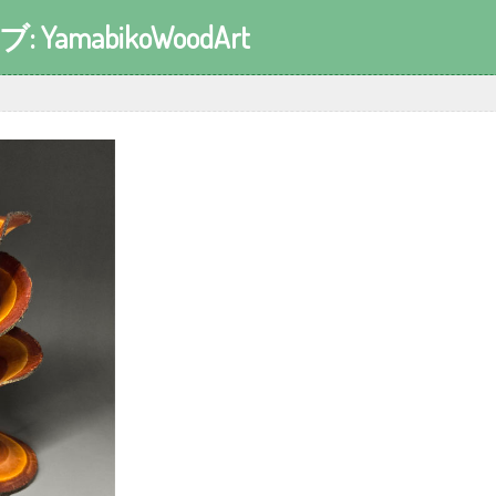
ブ:
YamabikoWoodArt