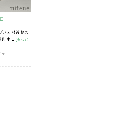
ェ
ブジェ 材質 桜の
道具 木…
(もっと
ジェ