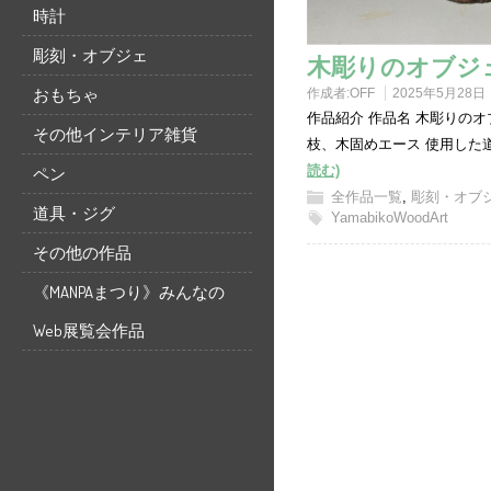
時計
彫刻・オブジェ
木彫りのオブジ
おもちゃ
作成者:
OFF
2025年5月28日
作品紹介 作品名 木彫りのオ
その他インテリア雑貨
枝、木固めエース 使用した
読む)
ペン
全作品一覧
,
彫刻・オブ
道具・ジグ
YamabikoWoodArt
その他の作品
《MANPAまつり》みんなの
Web展覧会作品