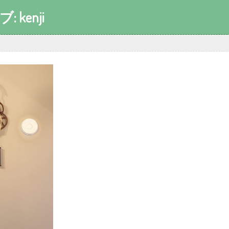
ブ:
kenji