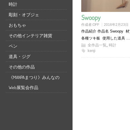
時計
彫刻・オブジェ
Swoopy
おもちゃ
作成者:
OFF
2016年2月23日
作品紹介 作品名 Swoopy 
その他インテリア雑貨
各種ツキ板 使用した道具 
全作品一覧
,
時計
ペン
kenji
道具・ジグ
その他の作品
《MANPAまつり》みんなの
Web展覧会作品