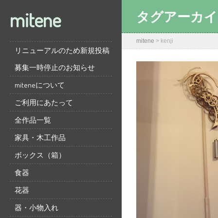
mitene
タグアーカイ
mitene
>
kenji
リニューアルのため新規投稿
募集一時停止のお知らせ
miteneについて
ご利用にあたって
全作品一覧
家具・木工作品
ボックス（箱）
食器
花器
器・小物入れ