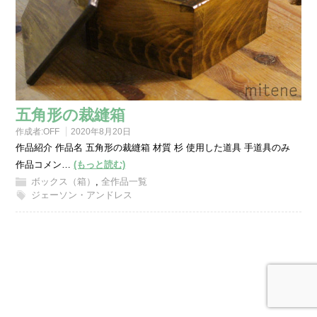
五角形の裁縫箱
作成者:
OFF
2020年8月20日
作品紹介 作品名 五角形の裁縫箱 材質 杉 使用した道具 手道具のみ
作品コメン…
(もっと読む)
ボックス（箱）
,
全作品一覧
ジェーソン・アンドレス